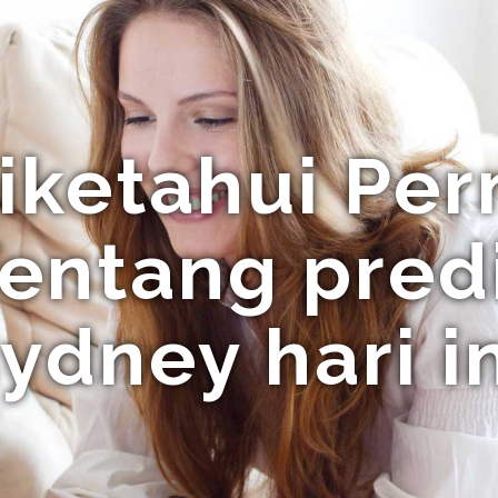
iketahui Pe
Tentang predi
ydney hari i