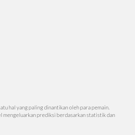
atu hal yang paling dinantikan oleh para pemain.
l mengeluarkan prediksi berdasarkan statistik dan