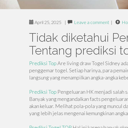
April 25, 2025
|
Leave a comment
|
Ho
Tidak diketahui Pe
Tentang prediksi to
Prediksi Top
Are living draw Togel Sidney ada
penggemar togel. Setiap harinya, para pemai
langsung yang menampilkan angka-angka keb
Prediksi Top
Pengeluaran HK menjadi salah s
Banyak yang mengandalkan facts pengeluara
akan keluar. Melihat pola-pola yang muncul 
yang lebih jelas mengenai kemungkinan angka 
Prediksi Togel TOP
Hal ini karena banyak ok