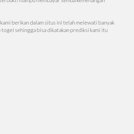
 dan terbukti mampu membayar semua kemenangan
kami berikan dalam situs ini telah melewati banyak
togel sehingga bisa dikatakan prediksi kami itu