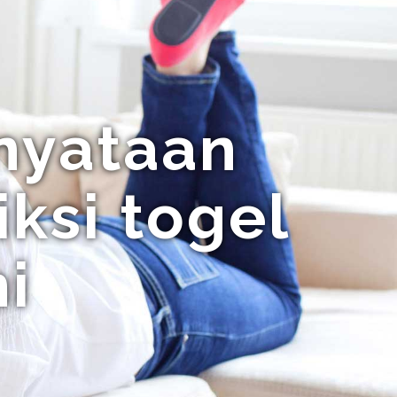
rnyataan
ksi togel
ni