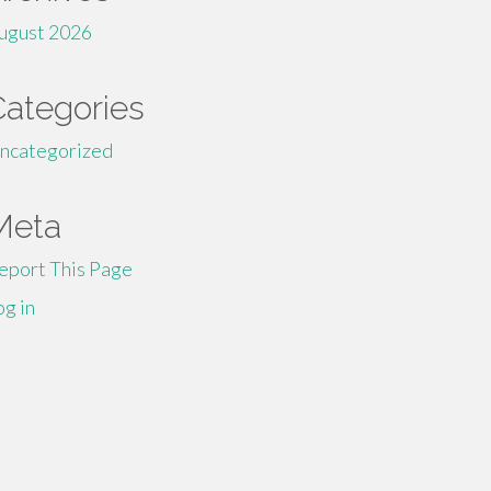
ugust 2026
Categories
ncategorized
Meta
eport This Page
og in