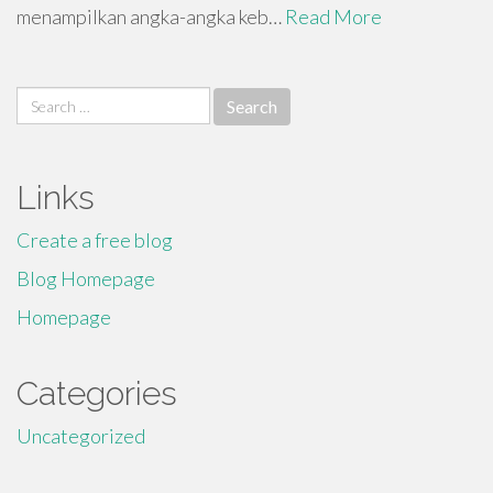
menampilkan angka-angka keb…
Read More
Search
for:
Links
Create a free blog
Blog Homepage
Homepage
Categories
Uncategorized